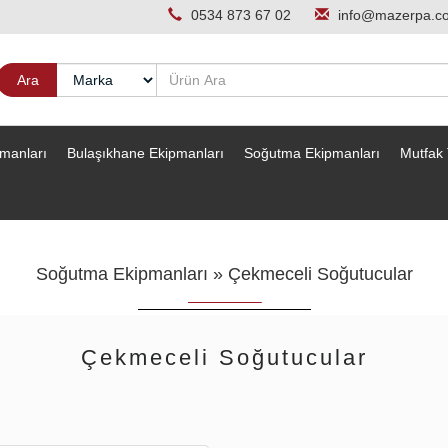
0534 873 67 02
info@mazerpa.c
pmanları
Bulaşıkhane Ekipmanları
Soğutma Ekipmanları
Mutfak 
Soğutma Ekipmanları
»
Çekmeceli Soğutucular
Çekmeceli Soğutucular