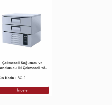
Çekmeceli Soğutucu ve
ondurucu İki Çekmeceli +8..
ün Kodu :
BC-2
İncele