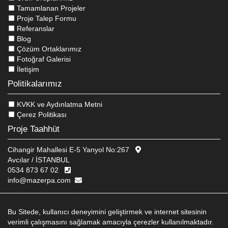
Tamamlanan Projeler
Proje Talep Formu
Referanslar
Blog
Çözüm Ortaklarımız
Fotoğraf Galerisi
İletişim
Politikalarımız
KVKK ve Aydınlatma Metni
Çerez Politikası
Proje Taahhüt
Cihangir Mahallesi E-5 Yanyol No:267
Avcılar / İSTANBUL
0534 873 67 02
info@mazerpa.com
© 2026 MAZERPA ENDÜSTRIYEL MUTFAK EKIPMANLARI
WEB TASARIM
EDIT
BRAND STUDIO
Bu Sitede, kullanıcı deneyimini geliştirmek ve internet sitesinin
verimli çalışmasını sağlamak amacıyla çerezler kullanılmaktadır.