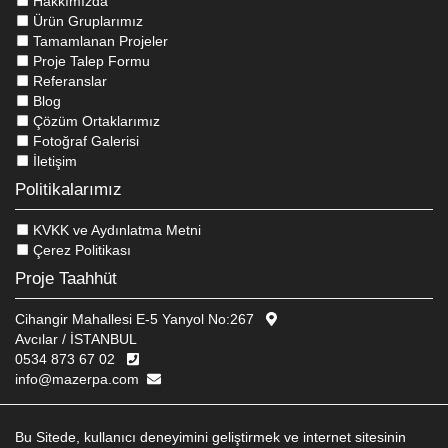
Hakkımızda
Ürün Gruplarımız
Tamamlanan Projeler
Proje Talep Formu
Referanslar
Blog
Çözüm Ortaklarımız
Fotoğraf Galerisi
İletişim
Politikalarımız
KVKK ve Aydınlatma Metni
Çerez Politikası
Proje Taahhüt
Cihangir Mahallesi E-5 Yanyol No:267
Avcılar / İSTANBUL
0534 873 67 02
info@mazerpa.com
© 2026 MAZERPA ENDÜSTRIYEL MUTFAK EKIPMANLARI
Bu Sitede, kullanıcı deneyimini geliştirmek ve internet sitesinin
WEB TASARIM
EDIT
BRAND STUDIO