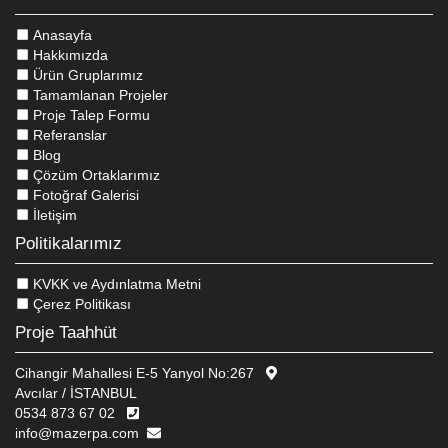
Anasayfa
Hakkımızda
Ürün Gruplarımız
Tamamlanan Projeler
Proje Talep Formu
Referanslar
Blog
Çözüm Ortaklarımız
Fotoğraf Galerisi
İletişim
Politikalarımız
KVKK ve Aydınlatma Metni
Çerez Politikası
Proje Taahhüt
Cihangir Mahallesi E-5 Yanyol No:267
Avcılar / İSTANBUL
0534 873 67 02
Bu Sitede, kullanıcı deneyimini geliştirmek ve internet sitesinin
info@mazerpa.com
verimli çalışmasını sağlamak amacıyla çerezler kullanılmaktadır.