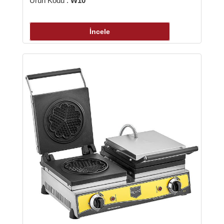
Ürün Kodu :
W10
İncele