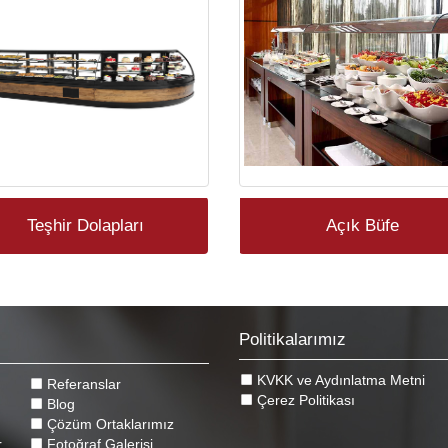
Teşhir Dolapları
Açık Büfe
Politikalarımız
KVKK ve Aydınlatma Metni
Referanslar
Çerez Politikası
Blog
Çözüm Ortaklarımız
r
Fotoğraf Galerisi