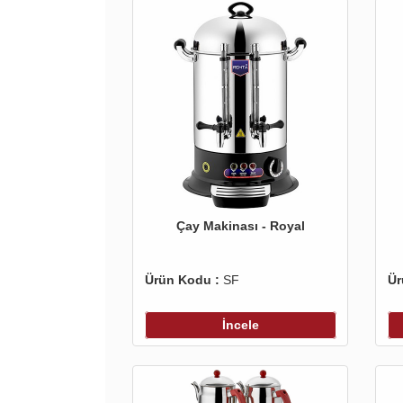
Çay Makinası - Royal
Ürün Kodu :
SF
Ür
İncele