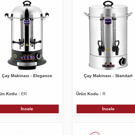
Çay Makinası - Elegance
Çay Makinası - Standart
ün Kodu :
ER
Ürün Kodu :
R
İncele
İncele