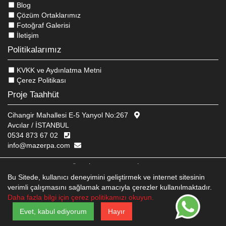
Blog
Çözüm Ortaklarımız
Fotoğraf Galerisi
İletişim
Politikalarımız
KVKK ve Aydınlatma Metni
Çerez Politikası
Proje Taahhüt
Cihangir Mahallesi E-5 Yanyol No:267
Avcılar / İSTANBUL
0534 873 67 02
info@mazerpa.com
© 2026 MAZERPA ENDÜSTRIYEL MUTFAK EKIPMANLARI
WEB TASARIM
EDIT
BRAND STUDIO
Bu Sitede, kullanıcı deneyimini geliştirmek ve internet sitesinin
verimli çalışmasını sağlamak amacıyla çerezler kullanılmaktadır.
Daha fazla bilgi için çerez politikamızı okuyun.
Evet, kabul ediyorum
Hayır