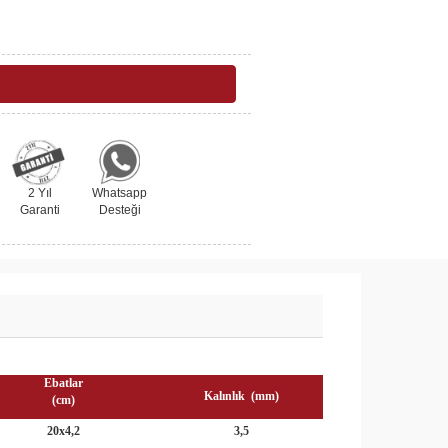
2 Yıl
Whatsapp
Garanti
Desteği
Ebatlar
Kalınlık (mm)
(cm)
20x4,2
3,5