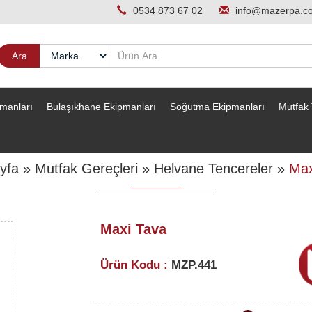
0534 873 67 02
info@mazerpa.c
pmanları
Bulaşıkhane Ekipmanları
Soğutma Ekipmanları
Mutfak 
yfa
»
Mutfak Gereçleri
»
Helvane Tencereler
»
Max
Maxi Tava
Ürün Kodu :
MZP.441