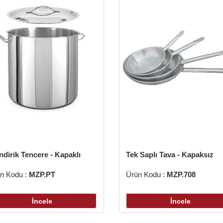
indirik Tencere - Kapaklı
Tek Saplı Tava - Kapaksız
n Kodu :
MZP.PT
Ürün Kodu :
MZP.708
İncele
İncele