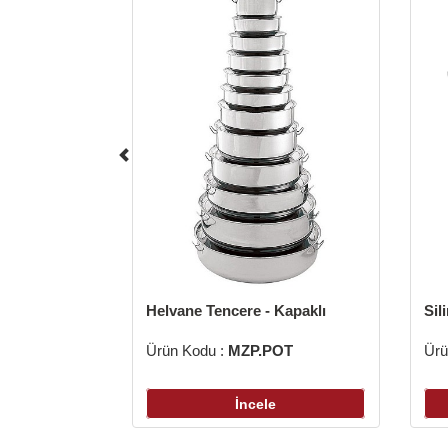
Helvane Tencere - Kapaklı
Sil
Ürün Kodu :
MZP.POT
Ürü
İncele