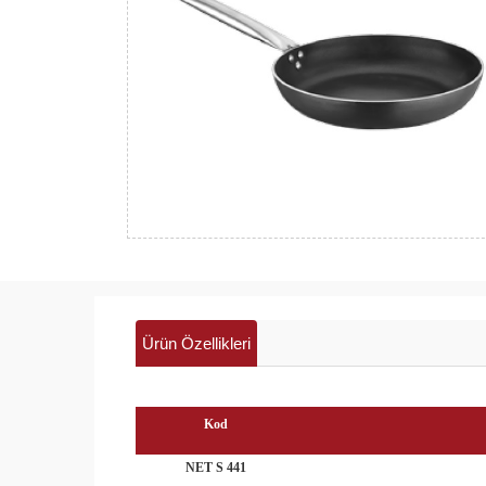
Ürün Özellikleri
Kod
NET S 441