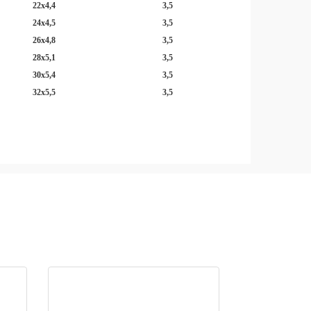
22x4,4
3,5
24x4,5
3,5
26x4,8
3,5
28x5,1
3,5
30x5,4
3,5
32x5,5
3,5