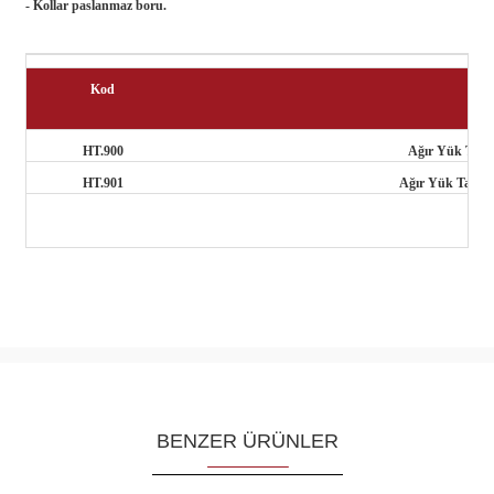
- Kollar paslanmaz boru.
Kod
HT.900
Ağır Yük Taşım
HT.901
Ağır Yük Taşıma 
BENZER ÜRÜNLER