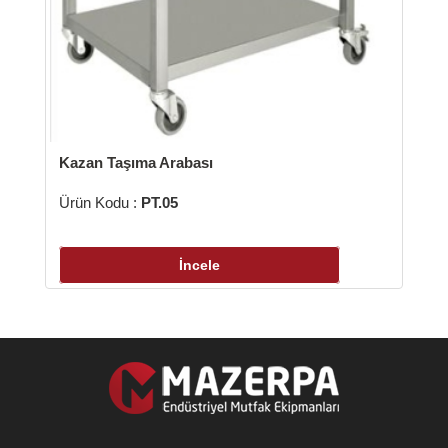
n Taşıma Arabası
 Kodu :
PT.05
İncele