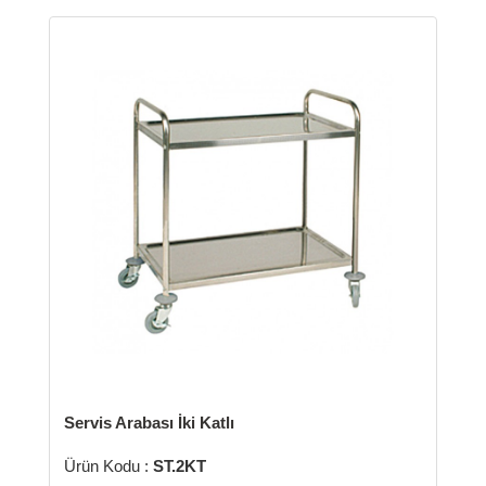
is Arabası İki Katlı
Et Balık Taş
 Kodu :
ST.2KT
Ürün Kodu :
T