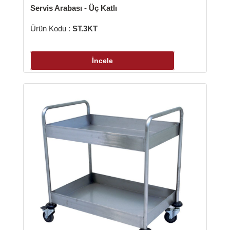
is Arabası - Üç Katlı
 Kodu :
ST.3KT
İncele