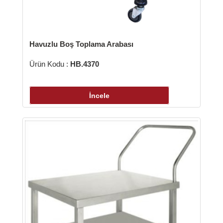
uzlu Boş Toplama Arabası
 Kodu :
HB.4370
İncele