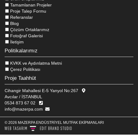
Tamamlanan Projeler
Proje Talep Formu
Referanslar
Blog
Çözüm Ortaklarımız
Fotoğraf Galerisi
İletişim
Politikalarımız
KVKK ve Aydınlatma Metni
Çerez Politikası
Proje Taahhüt
Cihangir Mahallesi E-5 Yanyol No:267
Avcılar / İSTANBUL
0534 873 67 02
Bu Sitede, kullanıcı deneyimini geliştirmek ve internet sitesinin
info@mazerpa.com
verimli çalışmasını sağlamak amacıyla çerezler kullanılmaktadır.
Daha fazla bilgi için çerez politikamızı okuyun.
© 2026 MAZERPA ENDÜSTRIYEL MUTFAK EKIPMANLARI
Evet, kabul ediyorum
Hayır
WEB TASARIM
EDIT
BRAND STUDIO