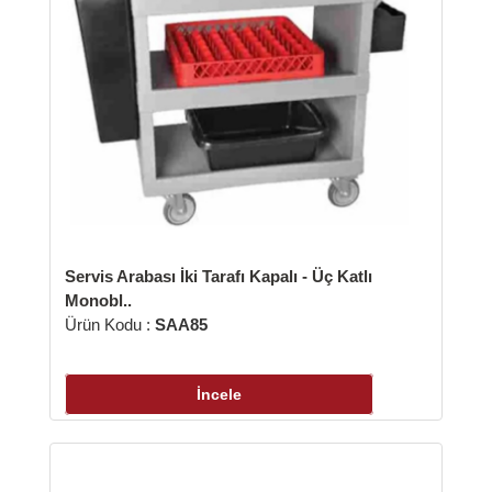
abası İki Tarafı Kapalı - Üç Katlı
Tabak Taşıma Ara
Ürün Kodu :
TAA6
u :
SAA85
İncele