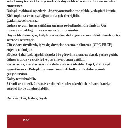
sabitlenmiş tekerlekler sayesinde çok dayanıklı ve sessizdir. Sudan nemden
etkilenmez.
Bulaşık makinesi sepetlerini dışarı yatırmadan rahatlıkla yerleştirebilrsiniz.
Kirli toplama ve temiz dağıtımında çok elverişlidir.
Çatlamaz ve kırılmaz.
Gıdaya uygun, insan sağlığına zararsız polietilenden üretilmiştir. Geri
dönüşümlü olduğundan çevre dostu bir üründür.
Dayanıklı olması için, kulpları ve araları dahil gövdesi monoblok olarak ve tek
seferde üretilmiştir.
Çift cidarlı üretilerek, iç ve dış duvarlar arasına poliüretan (CFC-FREE)
enjekte edilmiştir.
Böylece daha fazla ağırlık altında bile görevini sorunsuz olarak yerine getirir.
Güneş altında ve sıcak küvet taşımaya uygun değildir.
Servis açma, masalar arasında dolaşmak için idealdir. Çöp-Çatal-Kaşık
aparatlarını ve Bulaşık Toplama Küvetiyle kullanarak daha verimli
çalışabilirsiniz.
Kolay temizlenebilir.
2 frenli ve dönerli, 2 frensiz ve dönerli 4 adet tekerlek ile rahatça hareket
ettirilebilir ve durdurulabilir.
Renkler : Gri, Kahve, Siyah
Kod