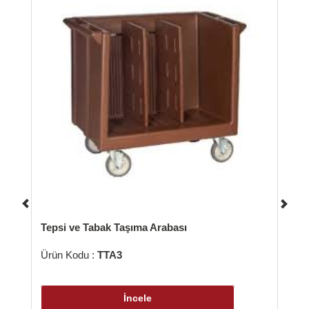
 Tabak Taşıma Arabası
u :
TTA3
İncele