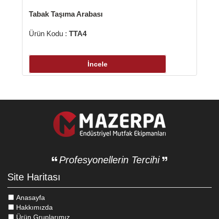
şıma Arabası
u :
TTA4
İncele
Profesyonellerin Tercihi
Site Haritası
Anasayfa
Hakkımızda
Ürün Gruplarımız