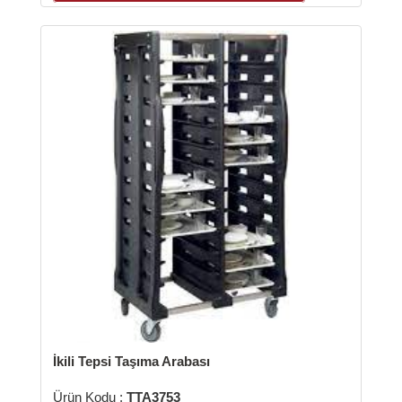
si Taşıma Arabası
u :
TTA3753