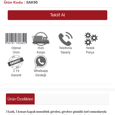
Ürün Kodu :
SAK95
Teklif Al
Orjinal
Hızlı
Telefonla
Yedek
Ürün
Kargo
Sipariş
Parça
2 Yıl
Whatsapp
Garanti
Desteği
Ürün Özellikleri
3 katlı, 3 kenarı kapalı monoblok gövdesi, gövdeye gömülü özel somunlarıyla