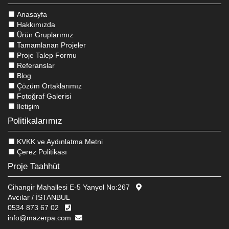
Anasayfa
Hakkımızda
Ürün Gruplarımız
Tamamlanan Projeler
Proje Talep Formu
Referanslar
Blog
Çözüm Ortaklarımız
Fotoğraf Galerisi
İletişim
Politikalarımız
KVKK ve Aydınlatma Metni
Çerez Politikası
Proje Taahhüt
Cihangir Mahallesi E-5 Yanyol No:267
Avcılar / İSTANBUL
0534 873 67 02
Bu Sitede, kullanıcı deneyimini geliştirmek ve internet sitesinin
info@mazerpa.com
verimli çalışmasını sağlamak amacıyla çerezler kullanılmaktadır.