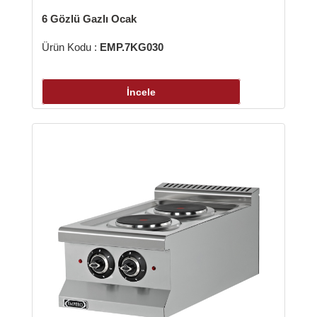
zlü Gazlı Ocak
 Kodu :
EMP.7KG030
İncele