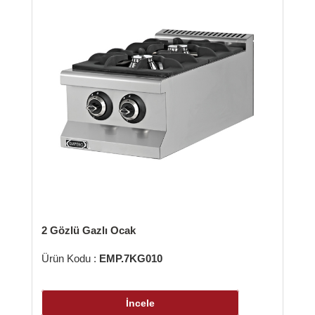
zlü Gazlı Ocak
4 Gözlü Elekt
 Kodu :
EMP.7KG010
Ürün Kodu :
E
İncele