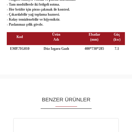
- Tam modüllerde iki bölgeli ısıtma.
- Her brülör için piezo çakmak ile kontrol.
- Çıkarılabilir yağ toplama haznesi.
- Kolay temizlenebilir ve hijyeniktir.
- Paslanmaz çelik gövde.
Ürün
Ebatlar
Güç
Kod
Adı
(mm)
(kw)
EMP.7IG010
Düz Izgara Gazlı
400*730*285
7.1
BENZER ÜRÜNLER