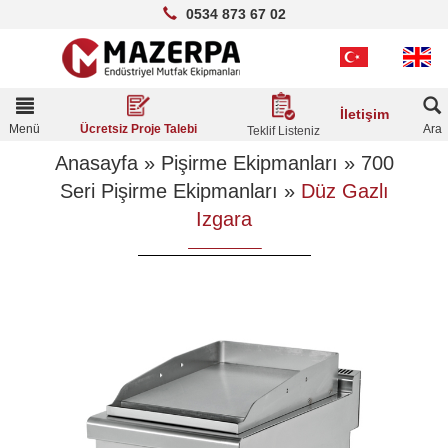
0534 873 67 02
Toggle
İletişim
navigation
Menü
Ara
Ücretsiz Proje Talebi
Teklif Listeniz
Anasayfa
»
Pişirme Ekipmanları
»
700
Seri Pişirme Ekipmanları
»
Düz Gazlı
Izgara