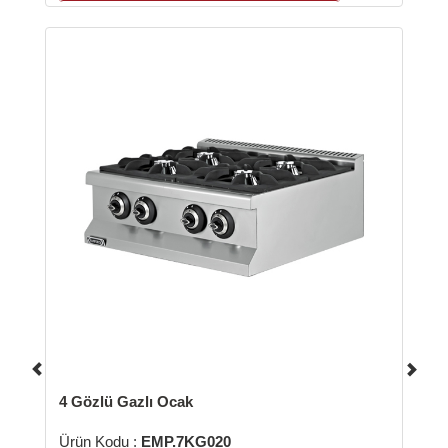
zlü Gazlı Ocak
6 Gözlü Elekt
 Kodu :
EMP.7KG020
Ürün Kodu :
E