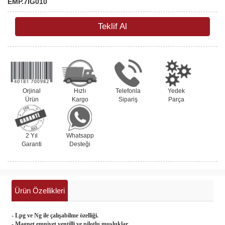
EMP.7IG010
Teklif Al
Orjinal
Hızlı
Telefonla
Yedek
Ürün
Kargo
Sipariş
Parça
2 Yıl
Whatsapp
Garanti
Desteği
Ürün Özellikleri
- Lpg ve Ng ile çalışabilme özelliği.
- Magnet emniyet ventilli ve pilotlu musluklar.