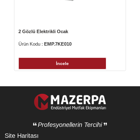
zlü Elektrikli Ocak
 Kodu :
EMP.7KE010
İncele
Profesyonellerin Tercihi
Site Haritası