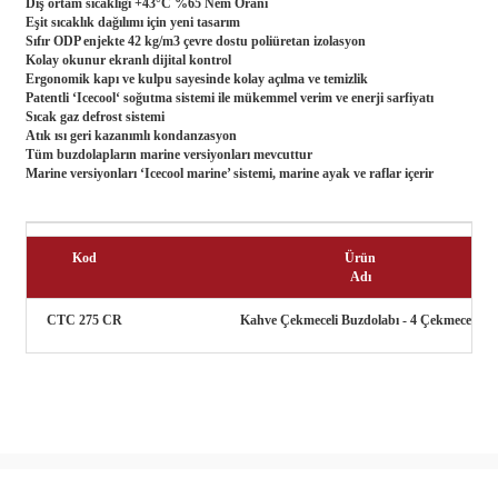
Dış ortam sıcaklığı +43°C %65 Nem Oranı
Eşit sıcaklık dağılımı için yeni tasarım
Sıfır ODP enjekte 42 kg/m3 çevre dostu poliüretan izolasyon
Kolay okunur ekranlı dijital kontrol
Ergonomik kapı ve kulpu sayesinde kolay açılma ve temizlik
Patentli ‘Icecool‘ soğutma sistemi ile mükemmel verim ve enerji sarfiyatı
Sıcak gaz defrost sistemi
Atık ısı geri kazanımlı kondanzasyon
Tüm buzdolapların marine versiyonları mevcuttur
Marine versiyonları ‘Icecool marine’ sistemi, marine ayak ve raflar içerir
Kod
Ürün
Adı
CTC 275 CR
Kahve Çekmeceli Buzdolabı - 4 Çekmeceli