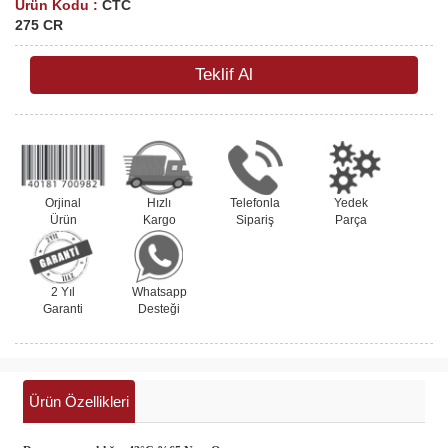
Ürün Kodu :
CTC
275 CR
Teklif Al
Orjinal
Hızlı
Telefonla
Yedek
Ürün
Kargo
Sipariş
Parça
2 Yıl
Whatsapp
Garanti
Desteği
Ürün Özellikleri