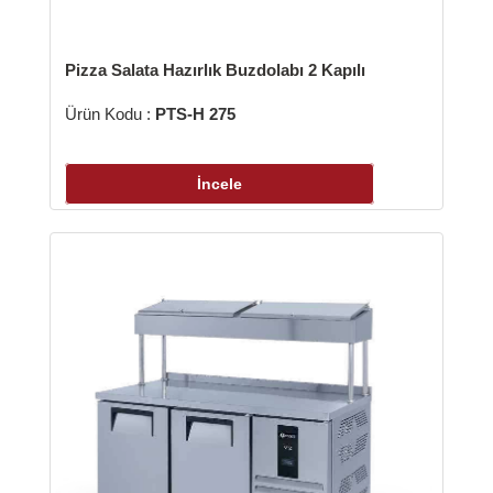
zza Salata Hazırlık Buzdolabı 2 Kapılı
Pizza Salat
ün Kodu :
PTS-H 275
Ürün Kodu 
İncele