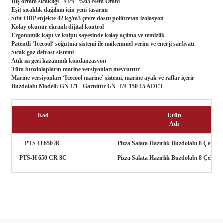
Dış ortam sıcaklığı +43°C %65 Nem Oranı
Eşit sıcaklık dağılımı için yeni tasarım
Sıfır ODP enjekte 42 kg/m3 çevre dostu poliüretan izolasyon
Kolay okunur ekranlı dijital kontrol
Ergonomik kapı ve kulpu sayesinde kolay açılma ve temizlik
Patentli ‘Icecool‘ soğutma sistemi ile mükemmel verim ve enerji sarfiyatı
Sıcak gaz defrost sistemi
Atık ısı geri kazanımlı kondanzasyon
Tüm buzdolapların marine versiyonları mevcuttur
Marine versiyonları ‘Icecool marine’ sistemi, marine ayak ve raflar içerir
Buzdolabı Modeli: GN 1/1 - Garnitür GN -1/4-150 15 ADET
Kod
Ürün
Adı
PTS-H 650 8C
Pizza Salata Hazırlık Buzdolabı 8 Çekmec
PTS-H 650 CR 8C
Pizza Salata Hazırlık Buzdolabı 8 Çekmec