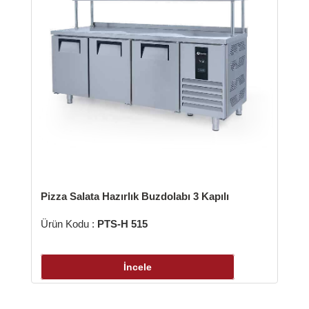
zza Salata Hazırlık Buzdolabı 3 Kapılı
ün Kodu :
PTS-H 515
İncele