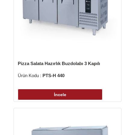
zza Salata Hazırlık Buzdolabı 3 Kapılı
ün Kodu :
PTS-H 440
İncele