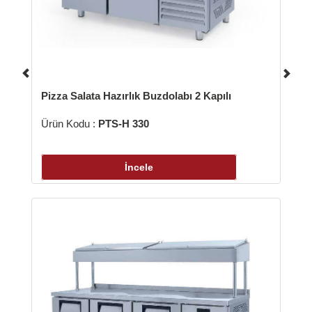
zza Salata Hazırlık Buzdolabı 2 Kapılı
Pizza Salat
ün Kodu :
PTS-H 330
Ürün Kodu 
İncele