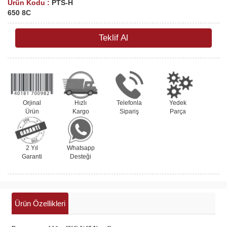
Ürün Kodu :
PTS-H
650 8C
Teklif Al
Orjinal
Hızlı
Telefonla
Yedek
Ürün
Kargo
Sipariş
Parça
2 Yıl
Whatsapp
Garanti
Desteği
Ürün Özellikleri