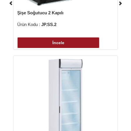
şe Soğutucu 2 Kapılı
ün Kodu :
JP.SS.2
İncele