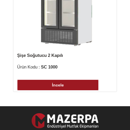
şe Soğutucu 2 Kapılı
ün Kodu :
SC 1000
İncele