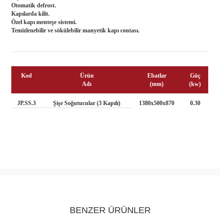
Otomatik defrost.
Kapılarda kilit.
Özel kapı menteşe sistemi.
Temizlenebilir ve sökülebilir manyetik kapı contası.
Kod
Ürün
Ebatlar
Güç
Adı
(mm)
(kw)
JP.SS.3
Şişe Soğutucular (3 Kapılı)
1380x500x870
0.30
BENZER ÜRÜNLER