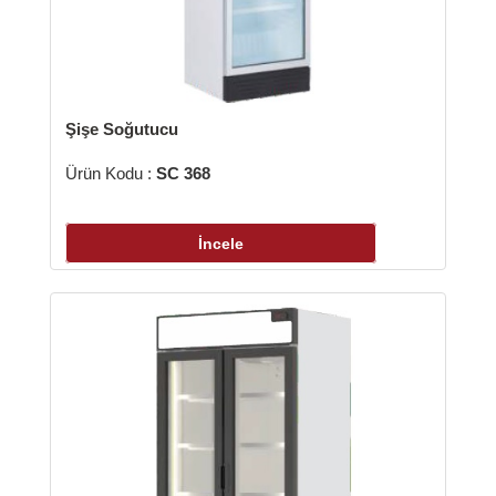
şe Soğutucu
ün Kodu :
SC 368
İncele