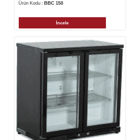
ün Kodu :
BBC 150
Ürün Kodu 
İncele