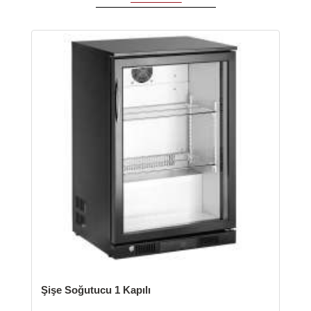
şe Soğutucu 1 Kapılı
Şişe Soğut