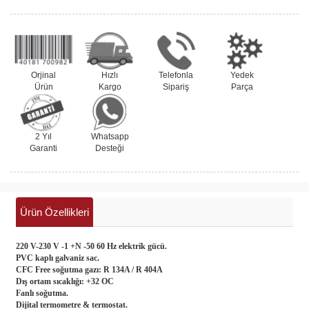
Orjinal
Hızlı
Telefonla
Yedek
Ürün
Kargo
Sipariş
Parça
2 Yıl
Whatsapp
Garanti
Desteği
Ürün Özellikleri
220 V-230 V -1 +N -50 60 Hz elektrik gücü.
PVC kaplı galvaniz sac.
CFC Free soğutma gazı: R 134A / R 404A
Dış ortam sıcaklığı: +32 OC
Fanlı soğutma.
Dijital termometre & termostat.