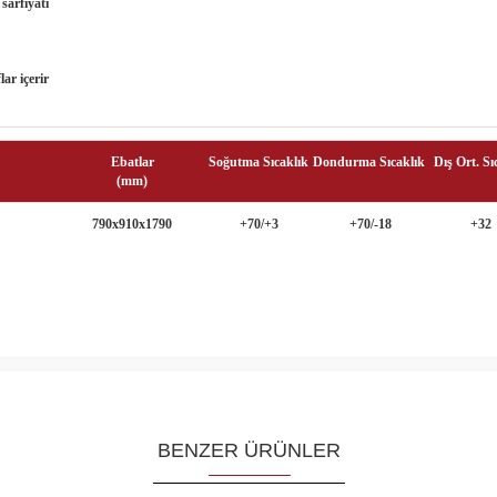
sarfiyatı
ar içerir
Ebatlar
Soğutma Sıcaklık
Dondurma Sıcaklık
Dış Ort. Sı
(mm)
790x910x1790
+70/+3
+70/-18
+32
BENZER ÜRÜNLER