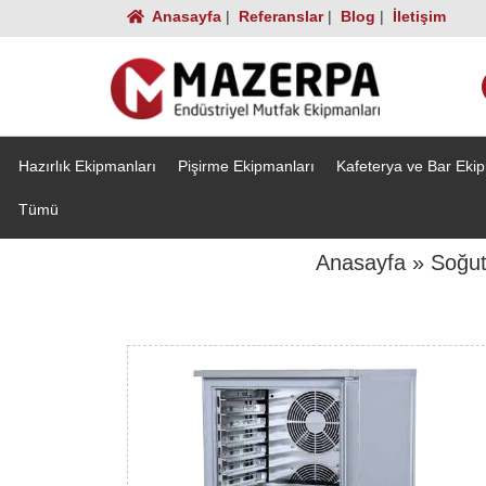
Anasayfa
|
Referanslar
|
Blog
|
İletişim
Hazırlık Ekipmanları
Pişirme Ekipmanları
Kafeterya ve Bar Eki
Tümü
Anasayfa
»
Soğut