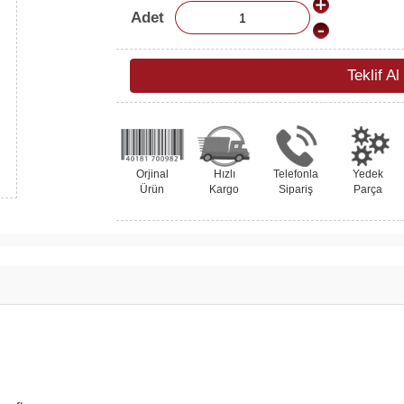
Adet
Teklif Al
Orjinal
Hızlı
Telefonla
Yedek
Ürün
Kargo
Sipariş
Parça