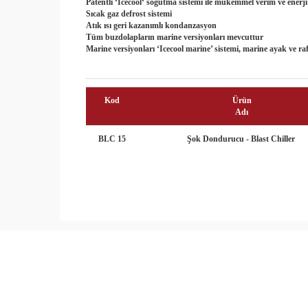
Patentli ‘Icecool‘ soğutma sistemi ile mükemmel verim ve enerji 
Sıcak gaz defrost sistemi
Atık ısı geri kazanımlı kondanzasyon
Tüm buzdolapların marine versiyonları mevcuttur
Marine versiyonları ‘Icecool marine’ sistemi, marine ayak ve rafl
Kod
Ürün
Adı
BLC 15
Şok Dondurucu - Blast Chiller