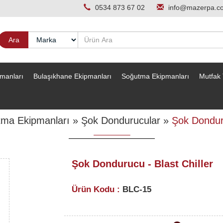
0534 873 67 02
info@mazerpa.c
pmanları
Bulaşıkhane Ekipmanları
Soğutma Ekipmanları
Mutfak 
ma Ekipmanları
»
Şok Dondurucular
»
Şok Donduru
Şok Dondurucu - Blast Chiller
Ürün Kodu :
BLC-15