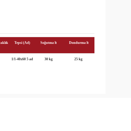
caklık
Tepsi (Ad)
Soğutma lt
Dondurma lt
1/1-40x60 5 ad
30 kg
25 kg