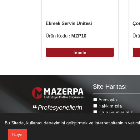
Ekmek Servis Ünitesi
Çor
Ürün Kodu :
MZP10
Ürü
İncele
Site Haritası
Anasayfa
Hakkımızda
Profesyonellerin
Ürün Gruplarımız
Tercihi
Tamamlanan Projele
Bu Sitede, kullanıcı deneyimini geliştirmek ve internet sitesinin veri
Proje Talep Formu
Hayır
© 2026 MAZERPA ENDÜSTRIYEL MUTFAK EKIPMANLARI