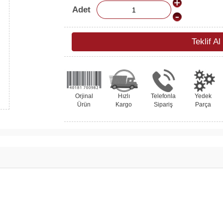
Adet
Teklif Al
Orjinal
Hızlı
Telefonla
Yedek
Ürün
Kargo
Sipariş
Parça