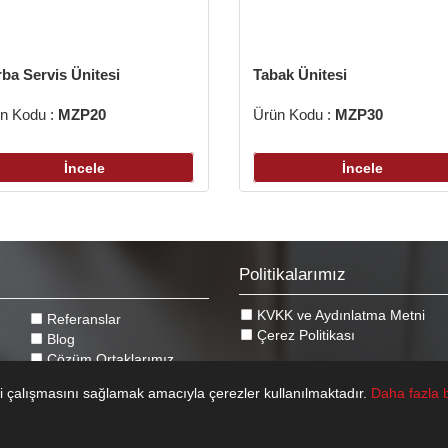
ba Servis Ünitesi
Tabak Ünitesi
n Kodu :
MZP20
Ürün Kodu :
MZP30
İncele
İncele
Politikalarımız
KVKK ve Aydınlatma Metni
Referanslar
Çerez Politikası
Blog
Çözüm Ortaklarımız
r
Fotoğraf Galerisi
mli çalışmasını sağlamak amacıyla çerezler kullanılmaktadır.
Daha fazla b
İletişim