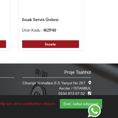
Sıcak Servis Ünitesi
Ürün Kodu :
MZP40
İncele
Proje Taahhüt
Cihangir Mahallesi E-5 Yanyol No:267
Avcılar / İSTANBUL
0534 873 67 02
info@mazerpa.com
ilgi için çerez politikamızı okuyun.
Evet, kabul ediyorum
WEB TASARIM
EDIT
BRAND STUDIO