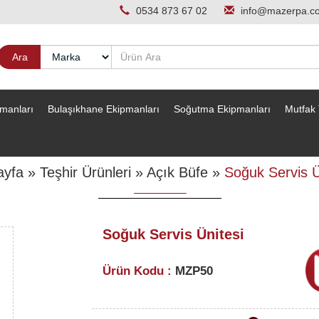
0534 873 67 02
info@mazerpa.c
pmanları
Bulaşıkhane Ekipmanları
Soğutma Ekipmanları
Mutfak 
ayfa
»
Teşhir Ürünleri
»
Açık Büfe
»
Soğuk Servis Ü
Soğuk Servis Ünitesi
Ürün Kodu :
MZP50