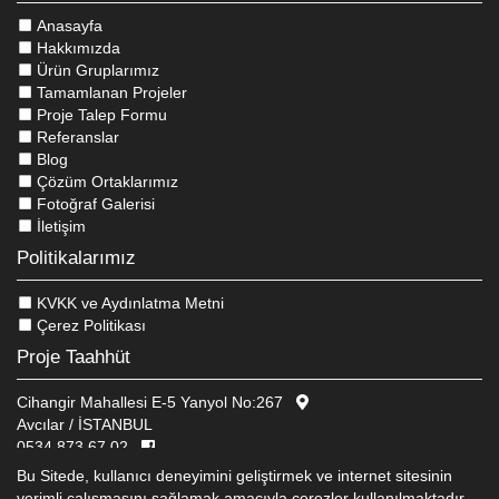
Anasayfa
Hakkımızda
Ürün Gruplarımız
Tamamlanan Projeler
Proje Talep Formu
Referanslar
Blog
Çözüm Ortaklarımız
Fotoğraf Galerisi
İletişim
Politikalarımız
KVKK ve Aydınlatma Metni
Çerez Politikası
Proje Taahhüt
Cihangir Mahallesi E-5 Yanyol No:267
Avcılar / İSTANBUL
0534 873 67 02
info@mazerpa.com
Bu Sitede, kullanıcı deneyimini geliştirmek ve internet sitesinin
verimli çalışmasını sağlamak amacıyla çerezler kullanılmaktadır.