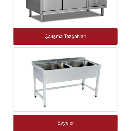
Çalışma Tezgahları
Evyeler