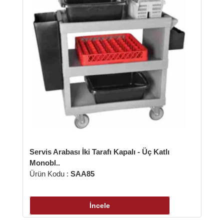
sı İki Tarafı Kapalı - Üç Katlı
Tabak Taşıma Araba
Ürün Kodu :
TAA6
:
SAA85
İn
İncele