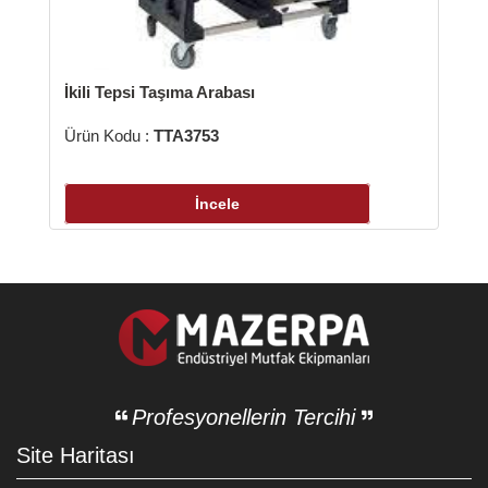
 Taşıma Arabası
:
TTA3753
İncele
Profesyonellerin Tercihi
Site Haritası