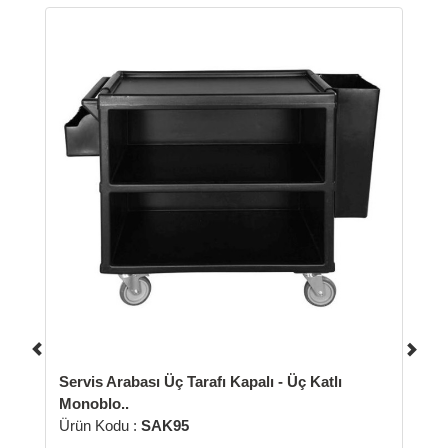
ası Üç Tarafı Kapalı - Üç Katlı
:
SAK95