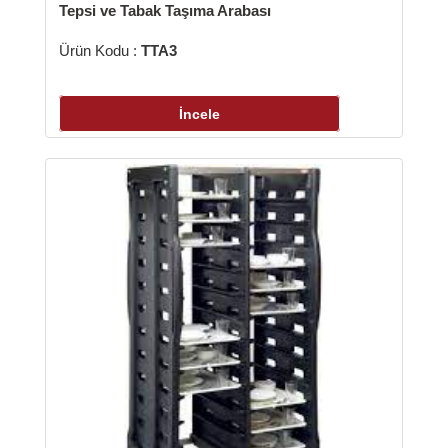
abak Taşıma Arabası
:
TTA3
İncele