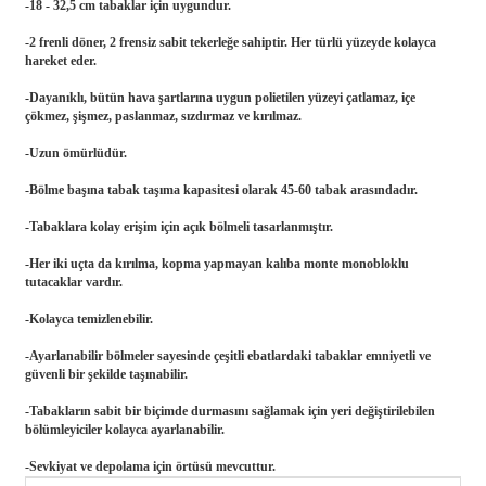
-18 - 32,5 cm tabaklar için uygundur.
-2 frenli döner, 2 frensiz sabit tekerleğe sahiptir. Her türlü yüzeyde kolayca
hareket eder.
-Dayanıklı, bütün hava şartlarına uygun polietilen yüzeyi çatlamaz, içe
çökmez, şişmez, paslanmaz, sızdırmaz ve kırılmaz.
-Uzun ömürlüdür.
-Bölme başına tabak taşıma kapasitesi olarak 45-60 tabak arasındadır.
-Tabaklara kolay erişim için açık bölmeli tasarlanmıştır.
-Her iki uçta da kırılma, kopma yapmayan kalıba monte monobloklu
tutacaklar vardır.
-Kolayca temizlenebilir.
-Ayarlanabilir bölmeler sayesinde çeşitli ebatlardaki tabaklar emniyetli ve
güvenli bir şekilde taşınabilir.
-Tabakların sabit bir biçimde durmasını sağlamak için yeri değiştirilebilen
bölümleyiciler kolayca ayarlanabilir.
-Sevkiyat ve depolama için örtüsü mevcuttur.