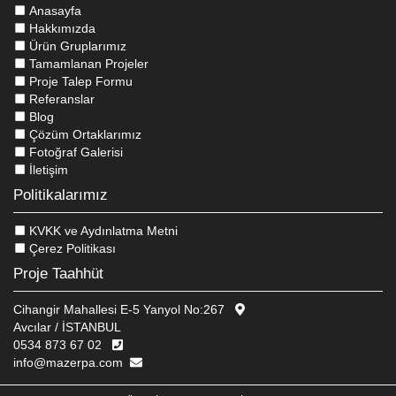
Anasayfa
Hakkımızda
Ürün Gruplarımız
Tamamlanan Projeler
Proje Talep Formu
Referanslar
Blog
Çözüm Ortaklarımız
Fotoğraf Galerisi
İletişim
Politikalarımız
KVKK ve Aydınlatma Metni
Çerez Politikası
Proje Taahhüt
Cihangir Mahallesi E-5 Yanyol No:267
Avcılar / İSTANBUL
0534 873 67 02
Bu Sitede, kullanıcı deneyimini geliştirmek ve internet sitesinin
info@mazerpa.com
verimli çalışmasını sağlamak amacıyla çerezler kullanılmaktadır.
Daha fazla bilgi için çerez politikamızı okuyun.