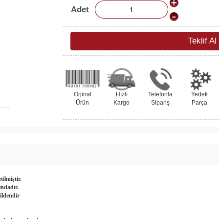
Adet
Teklif Al
Orjinal
Hızlı
Telefonla
Yedek
Ürün
Kargo
Sipariş
Parça
ilmiştir.
ındadır.
fildendir