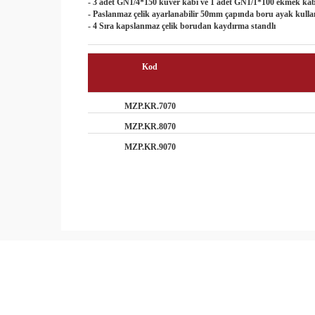
- 3 adet GN1/4*150 kuver kabı ve 1 adet GN1/1*100 ekmek ka
- Paslanmaz çelik ayarlanabilir 50mm çapında boru ayak kulla
- 4 Sıra kapslanmaz çelik borudan kaydırma standlı
Kod
MZP.KR.7070
MZP.KR.8070
MZP.KR.9070