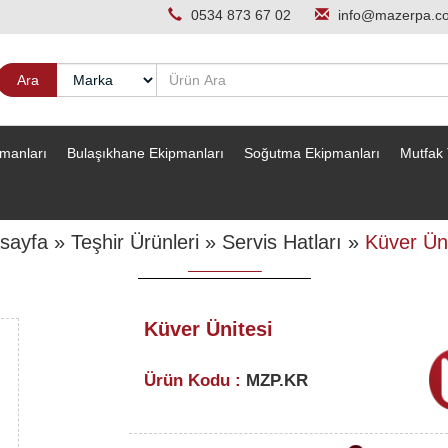
0534 873 67 02
info@mazerpa.c
pmanları
Bulaşıkhane Ekipmanları
Soğutma Ekipmanları
Mutfak 
sayfa
»
Teşhir Ürünleri
»
Servis Hatları
»
Küver Üni
Küver Ünitesi
Ürün Kodu :
MZP.KR