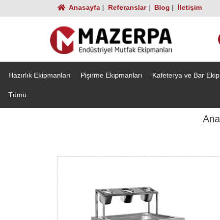
Anasayfa
|
Referanslar
|
Blog
|
İletişim
Hazırlık Ekipmanları
Pişirme Ekipmanları
Kafeterya ve Bar Eki
Tümü
Ana