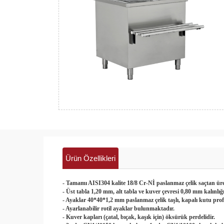
Ürün Özellikleri
- Tamamı AISI304 kalite 18/8 Cr-Nİ paslanmaz çelik saçtan üret
- Üst tabla 1,20 mm, alt tabla ve kuver çevresi 0,80 mm kalınlığ
- Ayaklar 40*40*1,2 mm paslanmaz çelik taşlı, kapalı kutu pro
- Ayarlanabilir rotil ayaklar bulunmaktadır.
- Kuver kapları (çatal, bıçak, kaşık için) öksürük perdelidir.