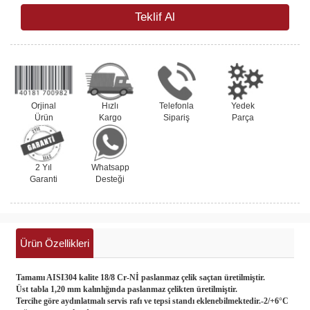
Teklif Al
Orjinal
Hızlı
Telefonla
Yedek
Ürün
Kargo
Sipariş
Parça
2 Yıl
Whatsapp
Garanti
Desteği
Ürün Özellikleri
Tamamı AISI304 kalite 18/8 Cr-Nİ paslanmaz çelik saçtan üretilmiştir.
Üst tabla 1,20 mm kalınlığında paslanmaz çelikten üretilmiştir.
Tercihe göre aydınlatmalı servis rafı ve tepsi standı eklenebilmektedir.-2/+6°C