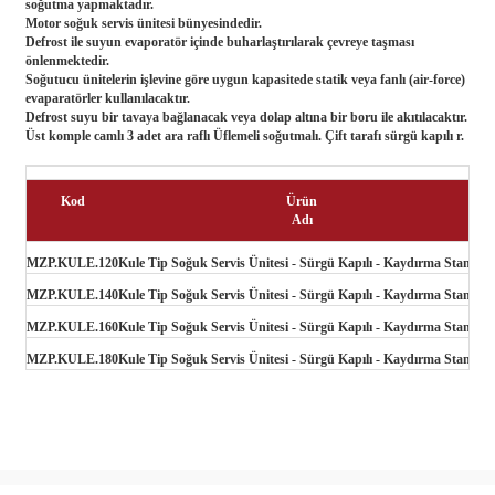
soğutma yapmaktadır.
Motor soğuk servis ünitesi bünyesindedir.
Defrost ile suyun evaporatör içinde buharlaştırılarak çevreye taşması
önlenmektedir.
Soğutucu ünitelerin işlevine göre uygun kapasitede statik veya fanlı (air-force)
evaparatörler kullanılacaktır.
Defrost suyu bir tavaya bağlanacak veya dolap altına bir boru ile akıtılacaktır.
Üst komple camlı 3 adet ara raflı Üflemeli soğutmalı. Çift tarafı sürgü kapılı r.
Kod
Ürün
Adı
MZP.KULE.120
Kule Tip Soğuk Servis Ünitesi - Sürgü Kapılı - Kaydırma Standlı
1
MZP.KULE.140
Kule Tip Soğuk Servis Ünitesi - Sürgü Kapılı - Kaydırma Standlı
1
MZP.KULE.160
Kule Tip Soğuk Servis Ünitesi - Sürgü Kapılı - Kaydırma Standlı
1
MZP.KULE.180
Kule Tip Soğuk Servis Ünitesi - Sürgü Kapılı - Kaydırma Standlı
1