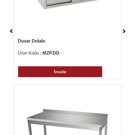
var Dolabı
ün Kodu :
MZP.DD
İncele