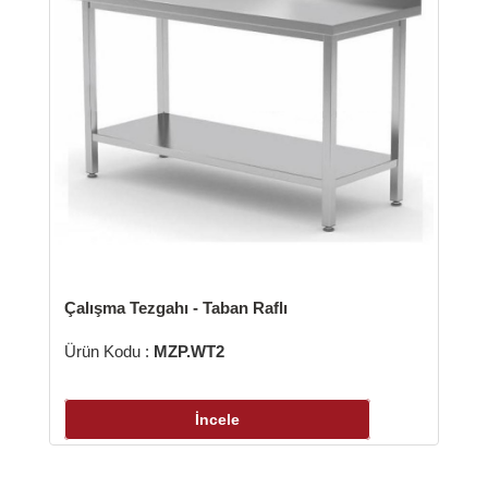
lışma Tezgahı - Taban Raflı
ün Kodu :
MZP.WT2
İncele