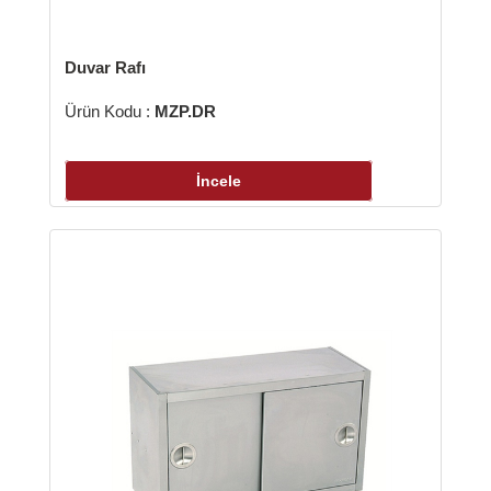
var Rafı
Çalışma Te
ün Kodu :
MZP.DR
Ürün Kodu 
İncele