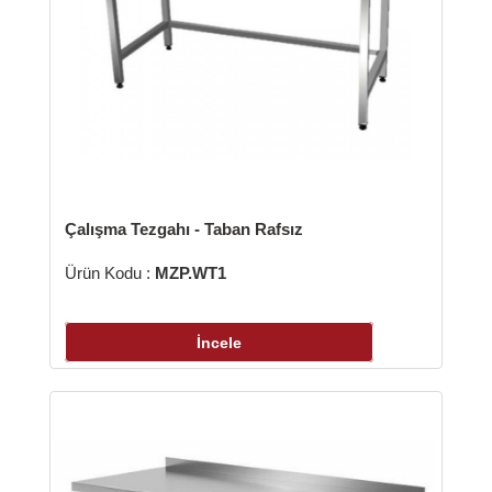
lışma Tezgahı - Taban Rafsız
ün Kodu :
MZP.WT1
İncele