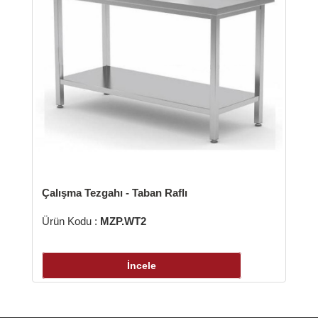
şma Tezgahı - Taban Raflı
 Kodu :
MZP.WT2
İncele