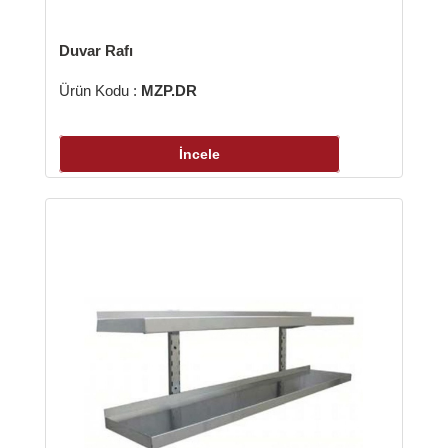
r Rafı
Çalışma Tezg
 Kodu :
MZP.DR
Ürün Kodu :
İncele