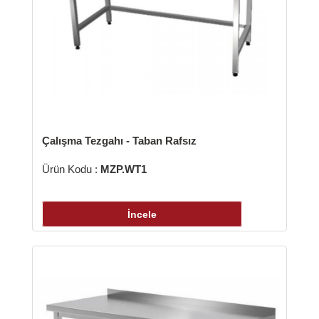
şma Tezgahı - Taban Rafsız
 Kodu :
MZP.WT1
İncele