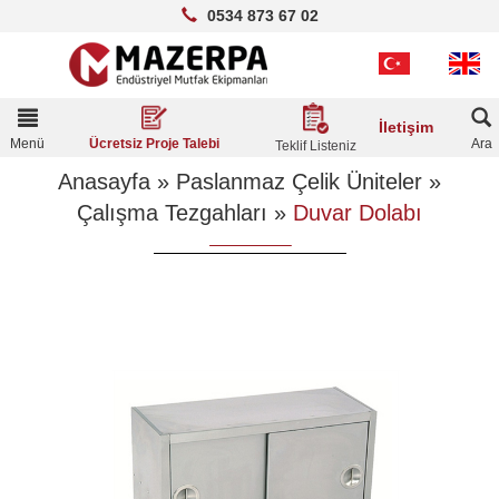
0534 873 67 02
Toggle
İletişim
navigation
Menü
Ara
Ücretsiz Proje Talebi
Teklif Listeniz
Anasayfa
»
Paslanmaz Çelik Üniteler
»
Çalışma Tezgahları
»
Duvar Dolabı