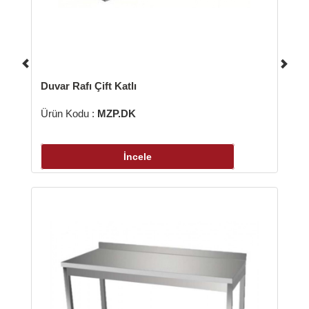
r Rafı Çift Katlı
 Kodu :
MZP.DK
İncele